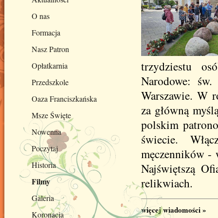
O nas
Formacja
Nasz Patron
trzydziestu os
Opłatkarnia
Narodowe: św. 
Przedszkole
Warszawie. W ro
Oaza Franciszkańska
za główną myślą
Msze Święte
polskim patron
Nowenna
świecie. Włą
Poczytaj
męczenników - w
Historia
Najświętszą Ofi
relikwiach.
Filmy
Galeria
więcej wiadomości »
Koronacja