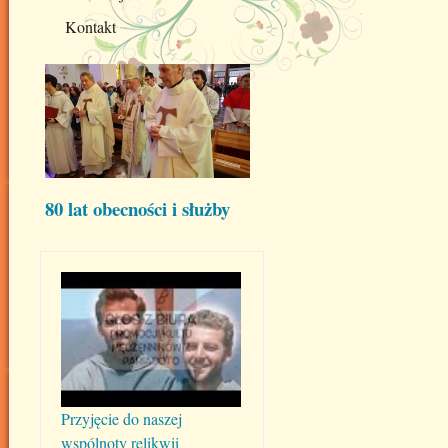
Kontakt
80 lat obecności i służby
Przyjęcie do naszej
wspólnoty relikwii