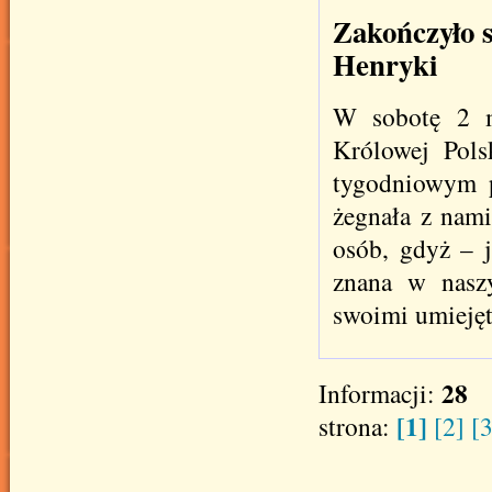
Zakończyło s
Henryki
W sobotę 2 m
Królowej Pols
tygodniowym p
żegnała z nami
osób, gdyż – 
znana w naszy
swoimi umiejęt
28
Informacji:
[1]
strona:
[2]
[3