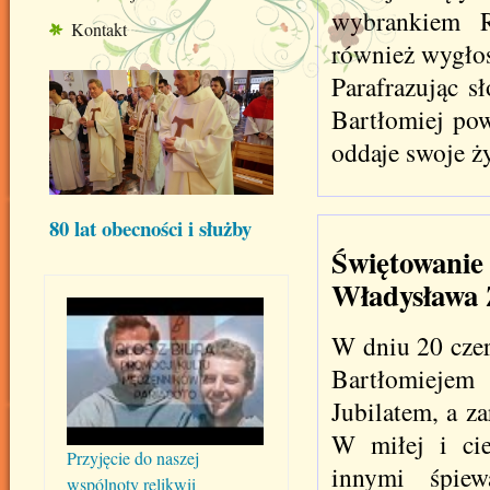
wybrankiem R
Kontakt
również wygłos
Parafrazując s
Bartłomiej pow
oddaje swoje ż
80 lat obecności i służby
Świętowanie 
Władysława 
W dniu 20 czer
Bartłomiejem
Jubilatem, a z
W miłej i cie
Przyjęcie do naszej
innymi śpiew
wspólnoty relikwii