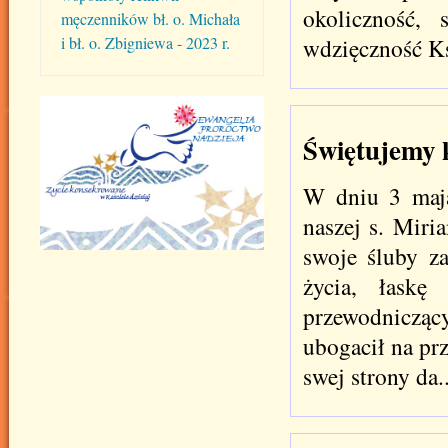
okoliczność, 
męczenników bł. o. Michała
i bł. o. Zbigniewa - 2023 r.
wdzięczność Ks
Świętujemy 
W dniu 3 maja
naszej s. Miri
swoje śluby z
życia, łask
przewodnicząc
ubogacił na prz
swej strony da..