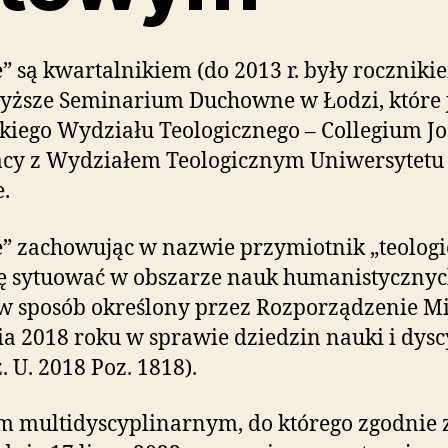
” są kwartalnikiem (do 2013 r. były rocznik
sze Seminarium Duchowne w Łodzi, które j
eskiego Wydziału Teologicznego – Collegium
racy z Wydziałem Teologicznym Uniwersytetu
.
e” zachowując w nazwie przymiotnik „teolog
się sytuować w obszarze nauk humanistycznyc
w sposób określony przez Rozporządzenie Min
ia 2018 roku w sprawie dziedzin nauki i dys
 U. 2018 Poz. 1818).
em multidyscyplinarnym, do którego zgodnie