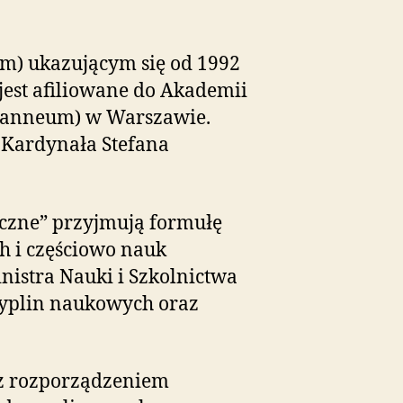
iem) ukazującym się od 1992
est afiliowane do Akademii
 Joanneum) w Warszawie.
 Kardynała Stefana
iczne” przyjmują formułę
h i częściowo nauk
istra Nauki i Szkolnictwa
cyplin naukowych oraz
 z rozporządzeniem