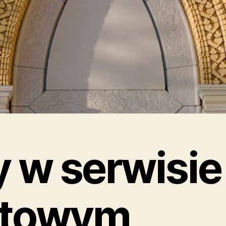
 w serwisie
etowym