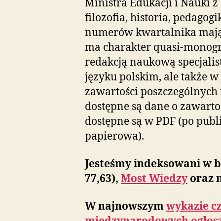
Ministra Edukacji i Nauki z
filozofia, historia, pedagog
numerów kwartalnika mają 
ma charakter quasi-monogr
redakcją naukową specjalis
języku polskim, ale także 
zawartości poszczególnych
dostępne są dane o zawart
dostępne są w PDF (po publi
papierowa).
Jesteśmy indeksowani w 
77,63),
Most Wiedzy
oraz 
W najnowszym
wykazie c