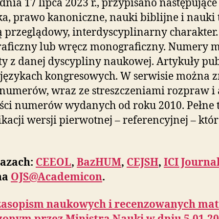
 dnia 17 lipca 2023 r., przypisano następują
ika, prawo kanoniczne, nauki biblijne i nauki 
przeglądowy, interdyscyplinarny charakter
aficzny lub wręcz monograficzny. Numery m
ty z danej dyscypliny naukowej. Artykuły p
w językach kongresowych. W serwisie można z
 numerów, wraz ze streszczeniami rozpraw i 
ości numerów wydanych od roku 2010. Pełne 
kacji wersji pierwotnej – referencyjnej – któ
bazach:
CEEOL
,
BazHUM
,
CEJSH
,
ICI Journa
na
OJS@Academicon
.
zasopism naukowych i recenzowanych mate