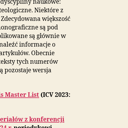
ce dyscypliny naukowe:
teologiczne. Niektóre z
. Zdecydowana większość
onograficzne są pod
ublikowane są głównie w
naleźć informacje o
artykułów. Obecnie
teksty tych numerów
rą pozostaje wersja
ls Master List
(ICV 2023:
riałów z konferencji