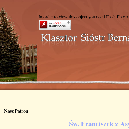
In order to view this object you need Flash Player
Nasz Patron
Św. Franciszek z As