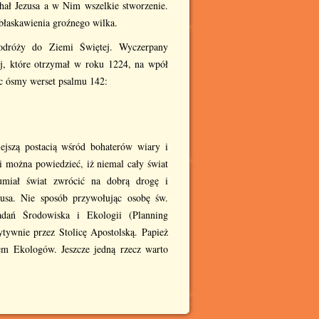
chał Jezusa a w Nim wszelkie stworzenie.
obłaskawienia groźnego wilka.
podróży do Ziemi Świętej. Wyczerpany
j, które otrzymał w roku 1224, na wpół
ąc ósmy werset psalmu 142:
ejszą postacią wśród bohaterów wiary i
i można powiedzieć, iż niemal cały świat
umiał świat zwrócić na dobrą drogę i
usa. Nie sposób przywołując osobę św.
dań Środowiska i Ekologii (Planning
ytywnie przez Stolicę Apostolską. Papież
em Ekologów. Jeszcze jedną rzecz warto