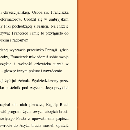
i chrześcijańskiej. Osoba św. Franciszka
i reformatorów. Urodził się w umbryjskim
 Piki pochodzącej z Francji. Na chrzcie
azywać Francesco i imię to przylgnęło do
yskim i radosnym.
udanej wyprawie przeciwko Perugii, gdzie
horoby, Franciszek uświadomił sobie swoje
częście i wolność człowieka ujrzał w
- głosząc innym pokutę i nawrócenie.
zął żyć jak żebrak. Wydziedziczony przez
jako pustelnik pod Asyżem. Jego przykład
apisał dla nich pierwszą Regułę Braci
nowić program życia owych ubogich braci.
i świętego Pawła z upoważnienia papieża
owrocie do Asyżu bracia musieli opuścić