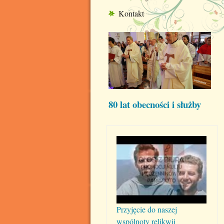
Kontakt
80 lat obecności i służby
Przyjęcie do naszej
wspólnoty relikwii