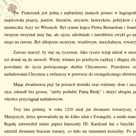
Św. Franciszek jest jedną z najbardziej znanych postaci w hagiografi
inspirowała pisarzy, poetów, literatów, artystów, historyków, polityków 
miasteczku Asyż we Włoszech. Był synem kupca Piotra Bernardone i Joanny
świętym otrzymał imię Jan, ale ojciec zdrobniale i żartobliwie zwykł go n
niego na zawsze. Był chłopcem szczerym, wrażliwym, muzykalnym, towarz
Zawsze marzył, by stać się rycerzem. Jako rycerz wziął udział w nie
też dostał się do niewoli. Wtedy właśnie po przebyciu ciężkiej i długiej c
powołanie do życia poświęconego służbie Chrystusowi. Prawdziwe sz
naśladowaniu Chrystusa a zwłaszcza w powrocie do ewangelicznego ubóstwa 
Mając dwadzieścia pięć lat porzucił dostatki oraz rodzinny dom i zac
ojca, odszedł bez grosza, "ażeby poślubić Panią Biedę" i służyć ubogim 
wkrótce przyciągnął naśladowców.
Trzy lata później, w roku 1210 miał już dwunastu towarzyszy, n
Mniejszych, która sprowadzała się do kilku zdań z Ewangelii, a miała sta
Regułę zatwierdził ustnie papież Innocenty III. Kardynał Jan z bazylik
udzielił dwunastu braciom tonsury, co dało im immunitet kościelny. Po p