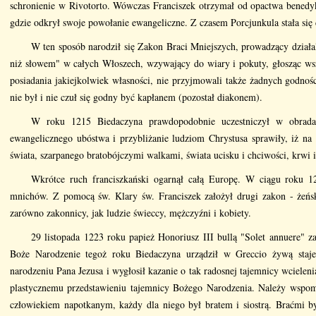
schronienie w Rivotorto. Wówczas Franciszek otrzymał od opactwa benedy
gdzie odkrył swoje powołanie ewangeliczne. Z czasem Porcjunkula stała się 
W ten sposób narodził się Zakon Braci Mniejszych, prowadzący działa
niż słowem" w całych Włoszech, wzywający do wiary i pokuty, głosząc ws
posiadania jakiejkolwiek własności, nie przyjmowali także żadnych godnoś
nie był i nie czuł się godny być kapłanem (pozostał diakonem).
W roku 1215 Biedaczyna prawdopodobnie uczestniczył w obrada
ewangelicznego ubóstwa i przybliżanie ludziom Chrystusa sprawiły, iż na
świata, szarpanego bratobójczymi walkami, świata ucisku i chciwości, krwi i
Wkrótce ruch franciszkański ogarnął całą Europę. W ciągu roku 12
mnichów. Z pomocą św. Klary św. Franciszek założył drugi zakon - żeńsk
zarówno zakonnicy, jak ludzie świeccy, mężczyźni i kobiety.
29 listopada 1223 roku papież Honoriusz III bullą "Solet annuere" za
Boże Narodzenie tegoż roku Biedaczyna urządził w Greccio żywą staje
narodzeniu Pana Jezusa i wygłosił kazanie o tak radosnej tajemnicy wciele
plastycznemu przedstawieniu tajemnicy Bożego Narodzenia. Należy wspom
człowiekiem napotkanym, każdy dla niego był bratem i siostrą. Braćmi by