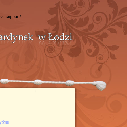
 9+ support!
yżu