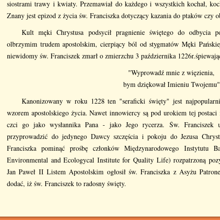
siostrami trawy i kwiaty. Przemawiał do każdego i wszystkich kochał, ko
Znany jest epizod z życia św. Franciszka dotyczący kazania do ptaków czy 
Kult męki Chrystusa podsycił pragnienie świętego do odbycia 
olbrzymim trudem apostolskim, cierpiący ból od stygmatów Męki Pańskie
niewidomy św. Franciszek zmarł o zmierzchu 3 października 1226r.śpiewaj
"Wyprowadź mnie z więzienia,
bym dziękował Imieniu Twojemu"
Kanonizowany w roku 1228 ten "seraficki święty" jest najpopularni
wzorem apostolskiego życia. Nawet innowiercy są pod urokiem tej postaci 
czci go jako wysłannika Pana - jako Jego rycerza. Św. Franciszek 
przyprowadzić do jedynego Dawcy szczęścia i pokoju do Jezusa Chryst
Franciszka pominąć prośbę członków Międzynarodowego Instytutu Ba
Environmental and Ecologycal Institute for Quality Life) rozpatrzoną poz
Jan Paweł II Listem Apostolskim ogłosił św. Franciszka z Asyżu Patron
dodać, iż św. Franciszek to radosny święty.