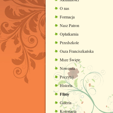
O nas
Formacja
Nasz Patron
Opłatkarnia
Przedszkole
Oaza Franciszkańska
Msze Święte
Nowenna
Poczytaj
Historia
Filmy
Galeria
Koronacja