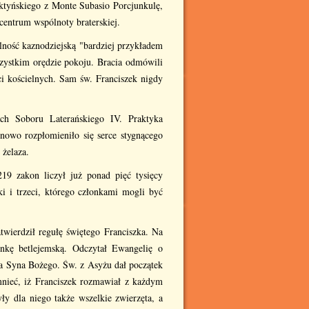
ktyńskiego z Monte Subasio Porcjunkulę,
centrum wspólnoty braterskiej.
lność kaznodziejską "bardziej przykładem
zystkim orędzie pokoju. Bracia odmówili
ci kościelnych. Sam św. Franciszek nigdy
ch Soboru Laterańskiego IV. Praktyka
 nowo rozpłomieniło się serce stygnącego
 żelaza.
19 zakon liczył już ponad pięć tysięcy
i i trzeci, którego członkami mogli być
twierdził regułę świętego Franciszka. Na
nkę betlejemską. Odczytał Ewangelię o
nia Syna Bożego. Św. z Asyżu dał początek
nieć, iż Franciszek rozmawiał z każdym
ły dla niego także wszelkie zwierzęta, a